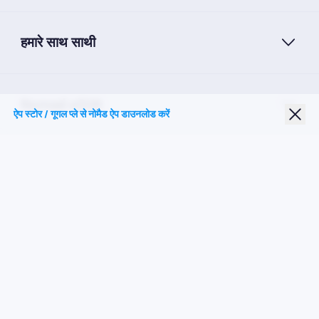
हमारे साथ साथी
Nomad eSIM
ऐप स्टोर / गूगल प्ले से नोमैड ऐप डाउनलोड करें
छात्र छूट
शीर्ष गंतव्य
हमारे पर का पालन करें