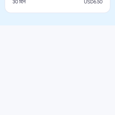
30 दिन
USD
6.50