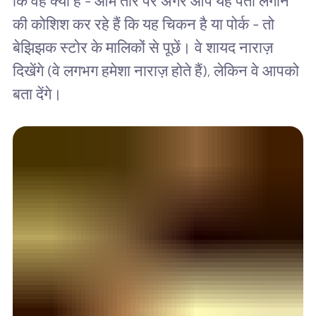
कि वह क्या है - आम तौर पर अगर आप यह पता लगाने
की कोशिश कर रहे हैं कि यह चिकन है या पोर्क - तो
बेझिझक स्टोर के मालिकों से पूछें। वे शायद नाराज़
दिखेंगे (वे लगभग हमेशा नाराज़ होते हैं), लेकिन वे आपको
बता देंगे।