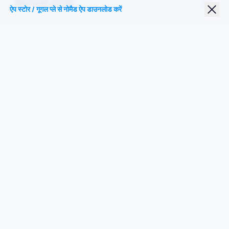
Nomad eSIM
ऐप स्टोर / गूगल प्ले से नोमैड ऐप डाउनलोड करें
छात्र छूट
शीर्ष गंतव्य
हमारे पर का पालन करें
सेवा की शर्तें
गोपनीयता नीति