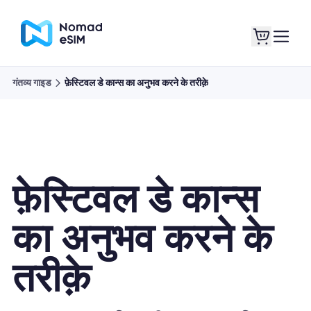
गंतव्य गाइड
फ़ेस्टिवल डे कान्स का अनुभव करने के तरीक़े
लॉगइन साइनअप
मेरे eSIM
फ़ेस्टिवल डे कान्स
दुकान की योजना
का अनुभव करने के
तरीक़े
ई-सिम के बारे में