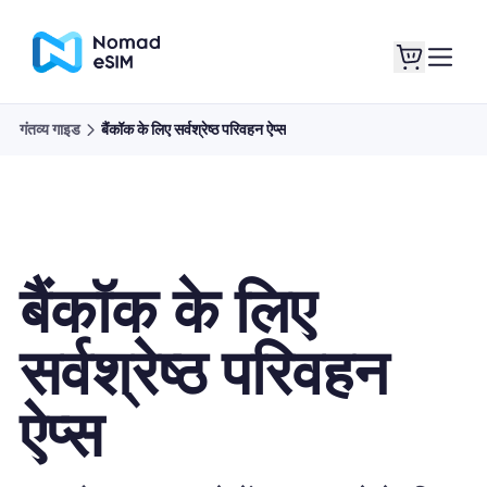
गंतव्य गाइड
बैंकॉक के लिए सर्वश्रेष्ठ परिवहन ऐप्स
लॉगइन साइनअप
मेरे eSIM
बैंकॉक के लिए
दुकान की योजना
सर्वश्रेष्ठ परिवहन
ऐप्स
ई-सिम के बारे में