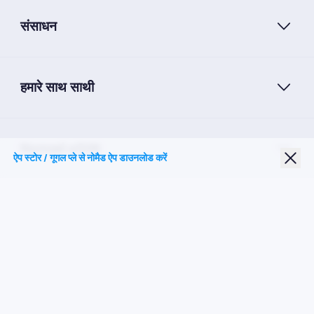
संसाधन
हमारे साथ साथी
Nomad eSIM
ऐप स्टोर / गूगल प्ले से नोमैड ऐप डाउनलोड करें
छात्र छूट
शीर्ष गंतव्य