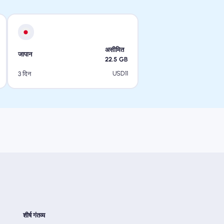
असीमित
जापान
22.5
GB
USD
11
3 दिन
शीर्ष गंतव्य