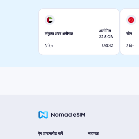
असीमित
संयुक्त अरब अमीरात
चीन
22.5
GB
USD
12
3 दिन
3 दिन
ऐप डाउनलोड करें
सहायता