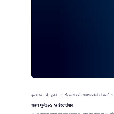
कृपया ध्यान दें - पुराने iOS संस्करण वाले उपयोगकर्ताओं को चल
सहज घुमंतू eSIM इंस्टालेशन