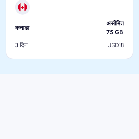
असीमित
कनाडा
75
GB
3 दिन
USD
18