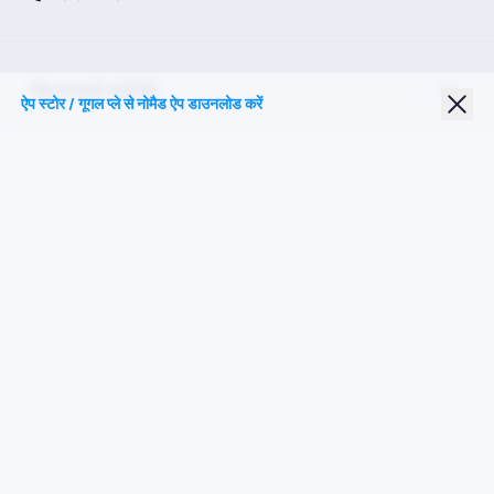
Nomad eSIM
ऐप स्टोर / गूगल प्ले से नोमैड ऐप डाउनलोड करें
छात्र छूट
शीर्ष गंतव्य
हमारे पर का पालन करें