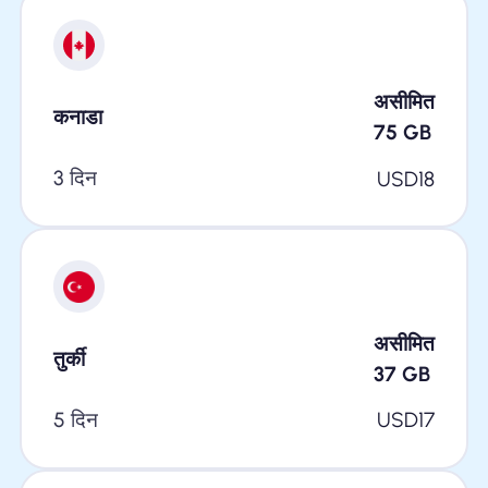
असीमित
कनाडा
75
GB
3 दिन
USD
18
असीमित
तुर्की
37
GB
5 दिन
USD
17