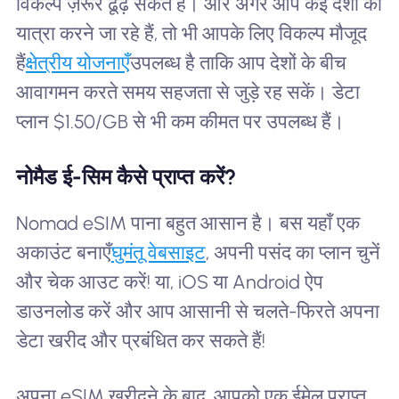
विकल्प ज़रूर ढूँढ़ सकते हैं। और अगर आप कई देशों की
यात्रा करने जा रहे हैं, तो भी आपके लिए विकल्प मौजूद
हैं
क्षेत्रीय योजनाएँ
उपलब्ध है ताकि आप देशों के बीच
आवागमन करते समय सहजता से जुड़े रह सकें। डेटा
प्लान $1.50/GB से भी कम कीमत पर उपलब्ध हैं।
नोमैड ई-सिम कैसे प्राप्त करें?
Nomad eSIM पाना बहुत आसान है। बस यहाँ एक
अकाउंट बनाएँ
घुमंतू वेबसाइट
, अपनी पसंद का प्लान चुनें
और चेक आउट करें! या, iOS या Android ऐप
डाउनलोड करें और आप आसानी से चलते-फिरते अपना
डेटा खरीद और प्रबंधित कर सकते हैं!
अपना eSIM खरीदने के बाद, आपको एक ईमेल प्राप्त