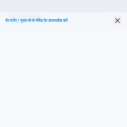
Nomad eSIM
ऐप स्टोर / गूगल प्ले से नोमैड ऐप डाउनलोड करें
छात्र छूट
शीर्ष गंतव्य
हमारे पर का पालन करें