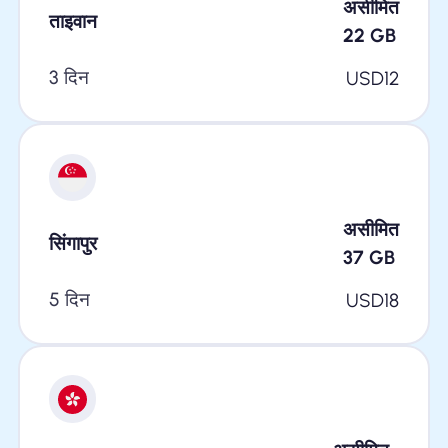
असीमित
ताइवान
22
GB
3 दिन
USD
12
असीमित
सिंगापुर
37
GB
5 दिन
USD
18