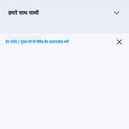
हमारे साथ साथी
Nomad eSIM
ऐप स्टोर / गूगल प्ले से नोमैड ऐप डाउनलोड करें
छात्र छूट
शीर्ष गंतव्य
हमारे पर का पालन करें