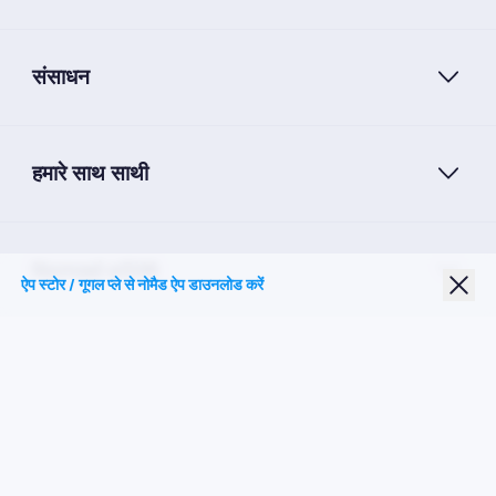
संसाधन
हमारे साथ साथी
Nomad eSIM
ऐप स्टोर / गूगल प्ले से नोमैड ऐप डाउनलोड करें
छात्र छूट
शीर्ष गंतव्य