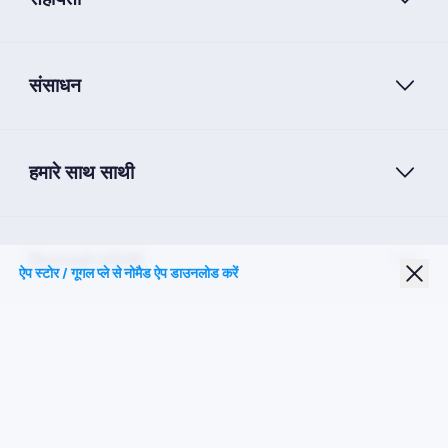
संसाधन
हमारे साथ साथी
Nomad eSIM
ऐप स्टोर / गूगल प्ले से नोमैड ऐप डाउनलोड करें
छात्र छूट
शीर्ष गंतव्य