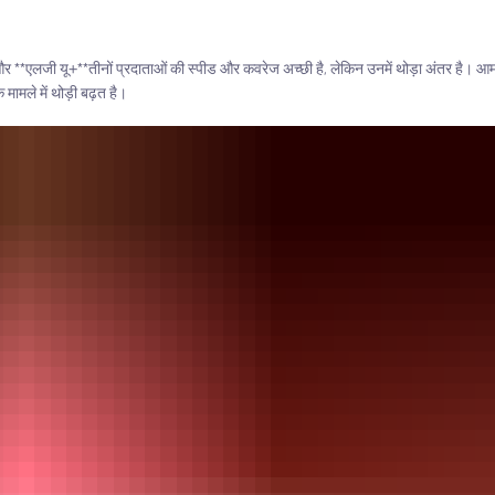
और **एलजी यू+**तीनों प्रदाताओं की स्पीड और कवरेज अच्छी है, लेकिन उनमें थोड़ा अंतर है। 
मले में थोड़ी बढ़त है।