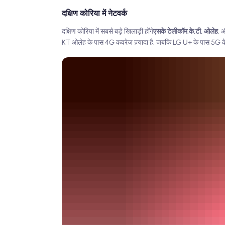
दक्षिण कोरिया में नेटवर्क
दक्षिण कोरिया में सबसे बड़े खिलाड़ी होंगे
एसके टेलीकॉम
,
के.टी. ओलेह
, 
KT ओलेह के पास 4G कवरेज ज़्यादा है, जबकि LG U+ के पास 5G के मा