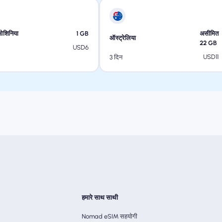
ओशिनिया
1
GB
असीमित
ऑस्ट्रेलिया
22
GB
USD
6
USD
11
3 दिन
हमारे साथ साथी
Nomad eSIM सहयोगी