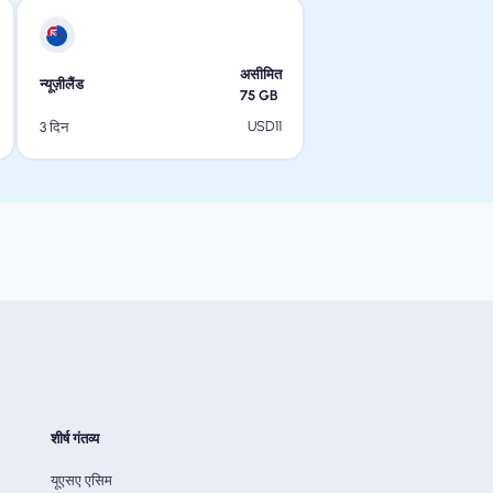
असीमित
न्यूज़ीलैंड
75
GB
USD
11
3 दिन
शीर्ष गंतव्य
यूएसए एसिम