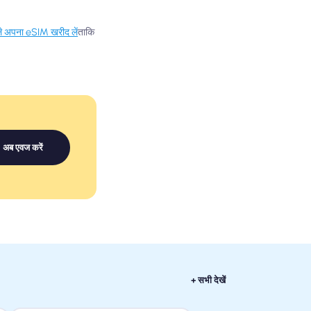
ले अपना eSIM खरीद लें
ताकि
अब एवज करें
+ सभी देखें