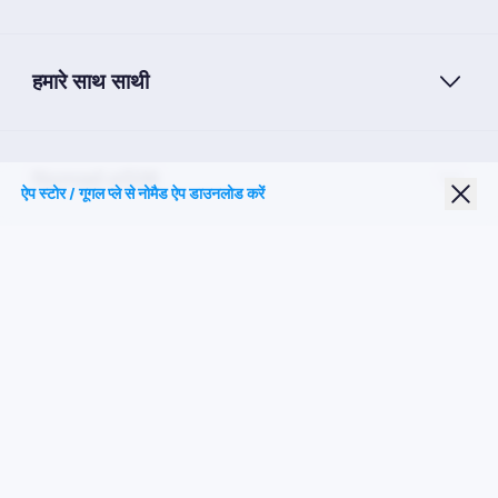
हमारे साथ साथी
Nomad eSIM
ऐप स्टोर / गूगल प्ले से नोमैड ऐप डाउनलोड करें
छात्र छूट
शीर्ष गंतव्य
हमारे पर का पालन करें