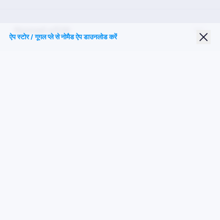
Nomad eSIM
ऐप स्टोर / गूगल प्ले से नोमैड ऐप डाउनलोड करें
छात्र छूट
शीर्ष गंतव्य
हमारे पर का पालन करें