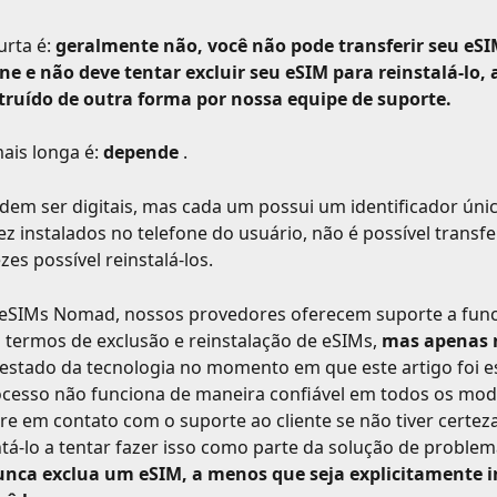
rta é: 
geralmente não, você não pode transferir seu eSI
ne e não deve tentar excluir seu eSIM para reinstalá-lo,
struído de outra forma por nossa equipe de suporte.
ais longa é: 
depende
 .
em ser digitais, mas cada um possui um identificador únic
ez instalados no telefone do usuário, não é possível transfer
es possível reinstalá-los.
eSIMs Nomad, nossos provedores oferecem suporte a func
 termos de exclusão e reinstalação de eSIMs, 
mas apenas 
O estado da tecnologia no momento em que este artigo foi esc
ocesso não funciona de maneira confiável em todos os mod
tre em contato com o suporte ao cliente se não tiver certeza
á-lo a tentar fazer isso como parte da solução de problem
nca exclua um eSIM, a menos que seja explicitamente i