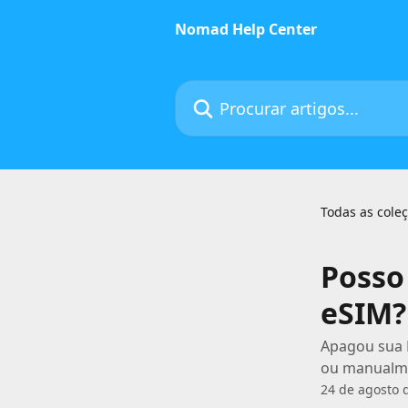
Ir para conteúdo principal
Nomad Help Center
Procurar artigos...
Todas as cole
Posso
eSIM?
Apagou sua 
ou manualm
24 de agosto 