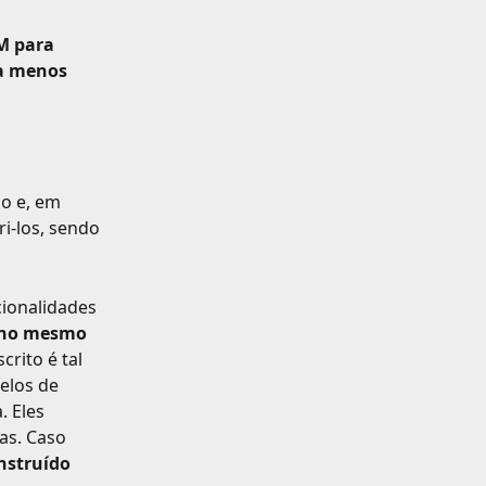
M para 
 a menos 
o e, em 
i-los, sendo 
ionalidades 
no mesmo 
rito é tal 
elos de 
. Eles 
as. Caso 
nstruído 