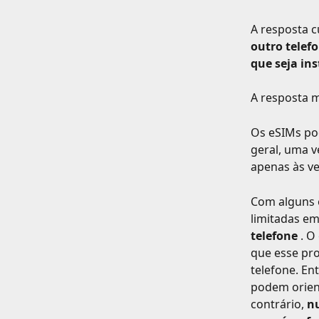
A resposta cu
outro telefo
que seja in
A resposta m
Os eSIMs pod
geral, uma v
apenas às vez
Com alguns 
limitadas em
telefone
 . 
que esse pr
telefone. En
podem orient
contrário, 
nu