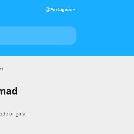
Português
M?
omad
de original