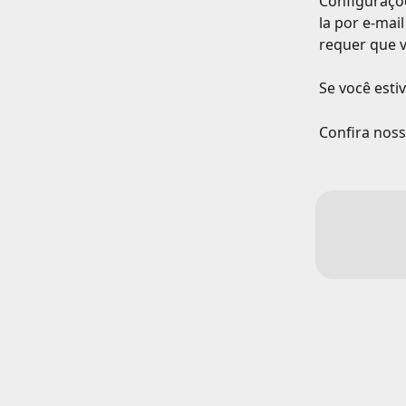
Configuraçõe
la por e-mai
requer que v
Se você esti
Confira nosso