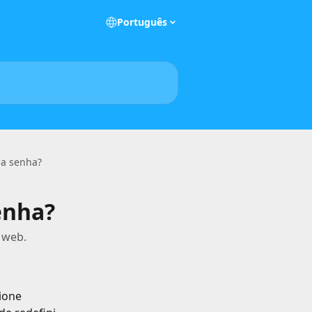
Português
ha senha?
enha?
 web.
ione 