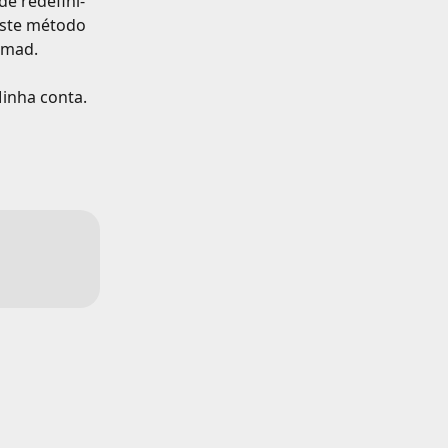
e redefini-
Este método 
omad.
Minha conta.