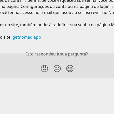
s da conta → Senha. Se você esqueceu sua senha, você pod
l na página Configurações da conta ou na página de login. 
ocê tenha acesso ao e-mail que usou ao se inscrever no N
ver no site, também poderá redefinir sua senha na página 
 site: 
getnomad.app
Isto respondeu à sua pergunta?
😞
😐
😃