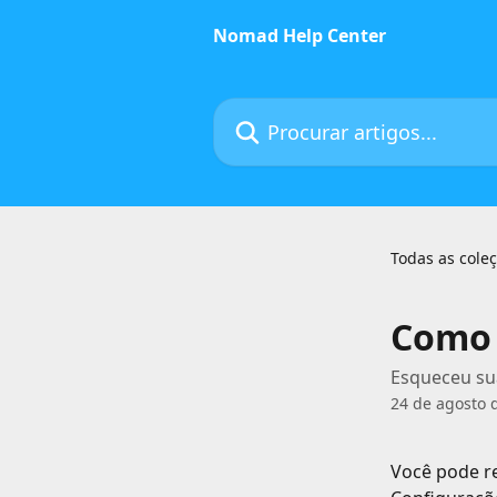
Ir para conteúdo principal
Nomad Help Center
Procurar artigos...
Todas as cole
Como 
Esqueceu sua
24 de agosto 
Você pode re