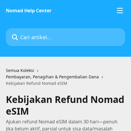
Lewati ke konten utama
Nomad Help Center
Cari artikel...
Semua Koleksi
Pembayaran, Penagihan & Pengembalian Dana
Kebijakan Refund Nomad eSIM
Kebijakan Refund Nomad
eSIM
Ajukan refund Nomad eSIM dalam 30 hari—penuh
jika belum aktif, parsial untuk sisa data/masalah