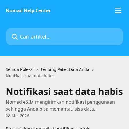
Lewati ke konten utama
Nomad Help Center
Cari artikel...
Semua Koleksi
Tentang Paket Data Anda
Notifikasi saat data habis
Notifikasi saat data habis
Nomad eSIM mengirimkan notifikasi penggunaan
sehingga Anda bisa memantau sisa data.
28 Mei 2026
Saat ini, kami memiliki notifikasi untuk 