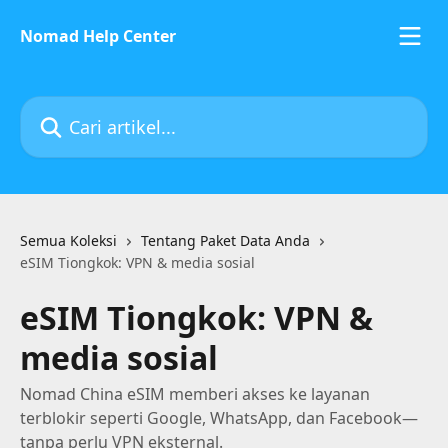
Lewati ke konten utama
Nomad Help Center
Cari artikel...
Semua Koleksi
Tentang Paket Data Anda
eSIM Tiongkok: VPN & media sosial
eSIM Tiongkok: VPN &
media sosial
Nomad China eSIM memberi akses ke layanan
terblokir seperti Google, WhatsApp, dan Facebook—
tanpa perlu VPN eksternal.