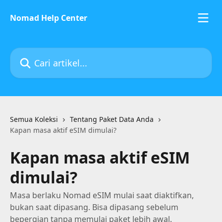
Lewati ke konten utama
Nomad Help Center
Cari artikel...
Semua Koleksi
Tentang Paket Data Anda
Kapan masa aktif eSIM dimulai?
Kapan masa aktif eSIM
dimulai?
Masa berlaku Nomad eSIM mulai saat diaktifkan,
bukan saat dipasang. Bisa dipasang sebelum
bepergian tanpa memulai paket lebih awal.