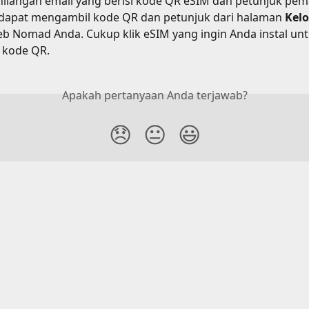
hilangan email yang berisi kode QR eSIM dan petunjuk pem
dapat mengambil kode QR dan petunjuk dari halaman 
Kelo
eb Nomad Anda. Cukup klik eSIM yang ingin Anda instal untu
n kode QR.
Apakah pertanyaan Anda terjawab?
😞
😐
😃