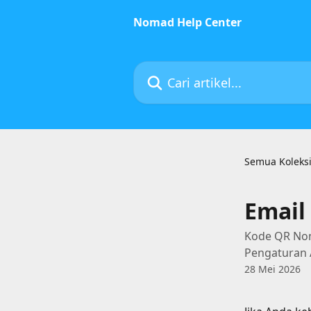
Lewati ke konten utama
Nomad Help Center
Cari artikel...
Semua Koleks
Email
Kode QR Nom
Pengaturan 
28 Mei 2026