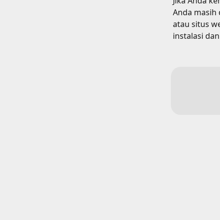
Jika Anda ke
Anda masih 
atau situs w
instalasi da