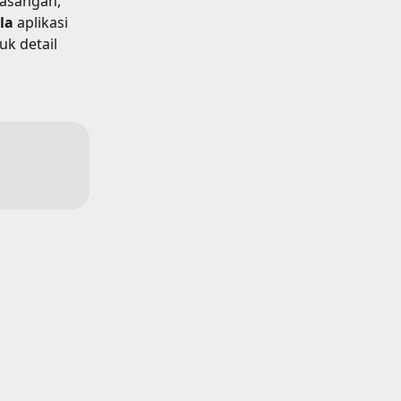
asangan, 
la
 aplikasi 
k detail 